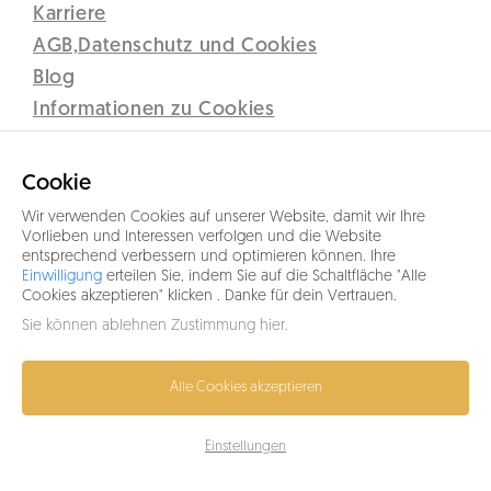
Karriere
AGB,Datenschutz und Cookies
Blog
Informationen zu Cookies
Disclaimer
Lipno Real s.r.o.
Cookie
C 12437 vedená u Krajského soudu v Českých Budějovicích
Wir verwenden Cookies auf unserer Website, damit wir Ihre
Sidlo: Přístav 71, 382 78 Lipno nad Vltavou
Vorlieben und Interessen verfolgen und die Website
entsprechend verbessern und optimieren können. Ihre
IČO 26077191
Einwilligung
erteilen Sie, indem Sie auf die Schaltfläche "Alle
Cookies akzeptieren" klicken . Danke für dein Vertrauen.
+43 664 5317333
Sie können ablehnen
Zustimmung hier
.
info@lipno-real.com
Alle Cookies akzeptieren
Einstellungen
© 2026 Lipno.cc