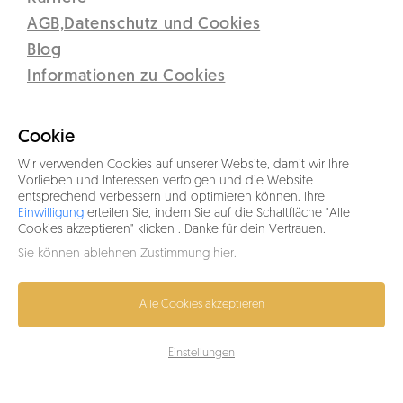
AGB,Datenschutz und Cookies
Blog
Informationen zu Cookies
Disclaimer
Lipno Real s.r.o.
Cookie
C 12437 vedená u Krajského soudu v Českých Budějovicích
Wir verwenden Cookies auf unserer Website, damit wir Ihre
Sidlo: Přístav 71, 382 78 Lipno nad Vltavou
Vorlieben und Interessen verfolgen und die Website
entsprechend verbessern und optimieren können. Ihre
IČO 26077191
Einwilligung
erteilen Sie, indem Sie auf die Schaltfläche "Alle
Cookies akzeptieren" klicken . Danke für dein Vertrauen.
+43 664 5317333
Sie können ablehnen
Zustimmung hier
.
info@lipno-real.com
Alle Cookies akzeptieren
Einstellungen
© 2026 Lipno.cc