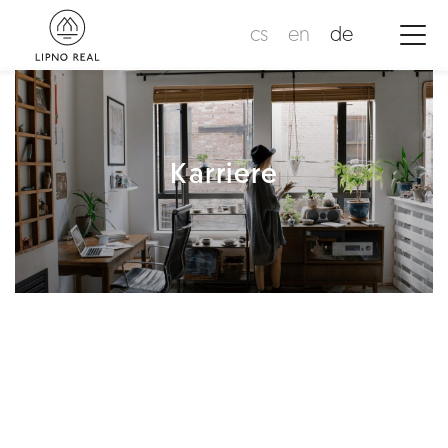
cs
en
de
Karriere