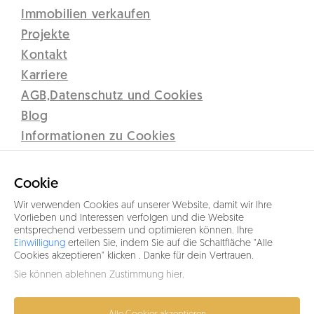
Immobilien verkaufen
Projekte
Kontakt
Karriere
AGB,Datenschutz und Cookies
Blog
Informationen zu Cookies
Disclaimer
Lipno Real s.r.o.
Cookie
C 12437 vedená u Krajského soudu v Českých Budějovicích
Wir verwenden Cookies auf unserer Website, damit wir Ihre
Sidlo: Přístav 71, 382 78 Lipno nad Vltavou
Vorlieben und Interessen verfolgen und die Website
entsprechend verbessern und optimieren können. Ihre
IČO 26077191
Einwilligung
erteilen Sie, indem Sie auf die Schaltfläche "Alle
Cookies akzeptieren" klicken . Danke für dein Vertrauen.
+43 664 5317333
Sie können ablehnen
Zustimmung hier
.
info@lipno-real.com