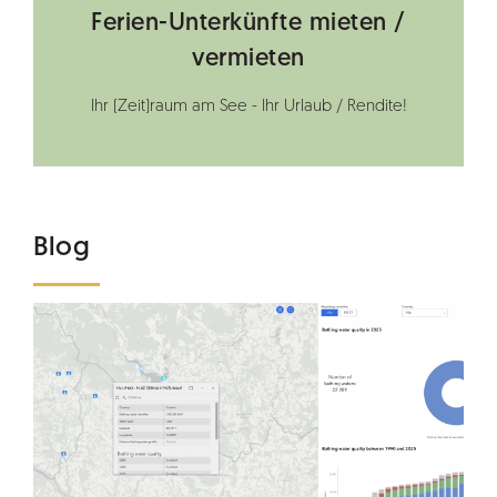
Ferien-Unterkünfte mieten /
vermieten
Ihr (Zeit)raum am See - Ihr Urlaub / Rendite!
Blog