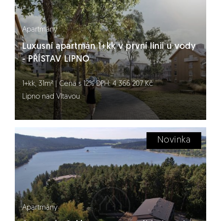
Apartmány
Luxusní apartmán 1+kk v první linii u vody
- PŘÍSTAV LIPNO
1+kk, 31m² | Cena s 12% DPH: 4 366 207 Kč
Lipno nad Vltavou
Novinka
Apartmány