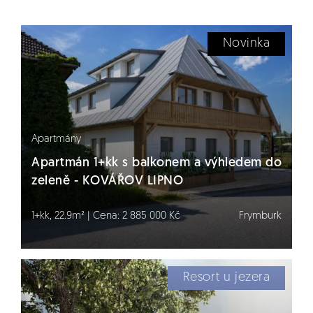
Novinka
Apartmány
Apartmán 1+kk s balkonem a výhledem do
zeleně - KOVÁŘOV LIPNO
1+kk, 22.9m² | Cena: 2 885 000 Kč
Frymburk
Resort u jezera