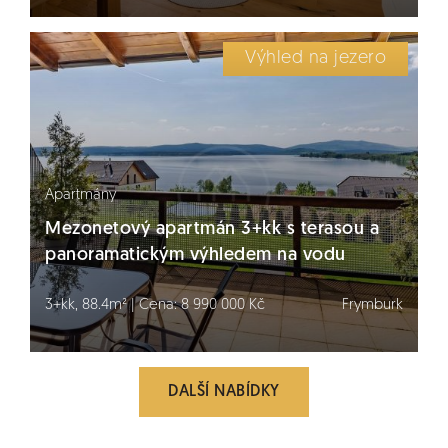
Výhled na jezero
Apartmány
Mezonetový apartmán 3+kk s terasou a
panoramatickým výhledem na vodu
3+kk, 88.4m² | Cena: 8 990 000 Kč
Frymburk
DALŠÍ NABÍDKY