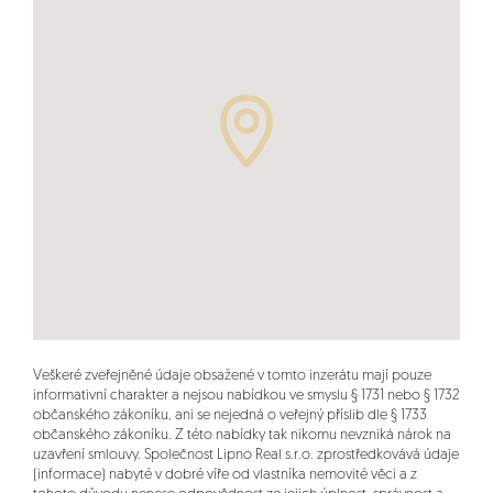
Veškeré zveřejněné údaje obsažené v tomto inzerátu mají pouze
informativní charakter a nejsou nabídkou ve smyslu § 1731 nebo § 1732
občanského zákoníku, ani se nejedná o veřejný příslib dle § 1733
občanského zákoníku. Z této nabídky tak nikomu nevzniká nárok na
uzavření smlouvy. Společnost Lipno Real s.r.o. zprostředkovává údaje
(informace) nabyté v dobré víře od vlastníka nemovité věci a z