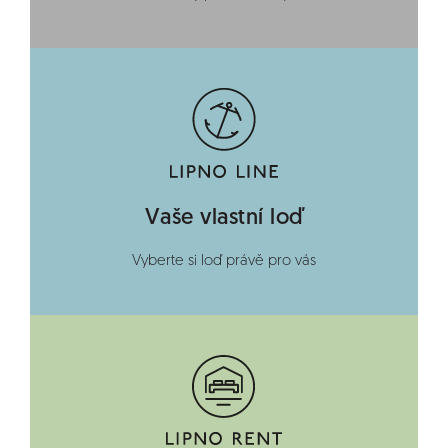
Vaše vlastní loď
Vyberte si loď právě pro vás