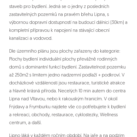
staveb pro bydlení. Jedná se o jedny z posledních
zastavitelných pozemků na pravém břehu Lipna, s
výbornou dopravní dostupností na budoucí dálnici (30km) a
kompletní přípravou k napojení na stávající obecní
kanalizaci a vodovod.
Dle územního plánu jsou plochy zařazeny do kategorie:
Plochy bydlení individuální plochy převážně rodinných
domů s dominantní funkcí bydlení. Zastavitelnost pozemku
až 250m2 s limitem jedno nadzemní podlaží + podkroví. V
docházkové vzdálenosti jsou restaurace, turistické atrakce
a hlavně krásná příroda. Necelých 10 min autem do centra
Lipna nad Vltavou, nebo k rakouským hranicím. V okolí
Frýdavy a Frymburku najdete vše co potřebujete k bydlení
a rekreaci, obchody, restaurace, cyklostezky, Wellness
centrum, a další.
Lipno láká v každém ročním období. Na jaře a na podzim