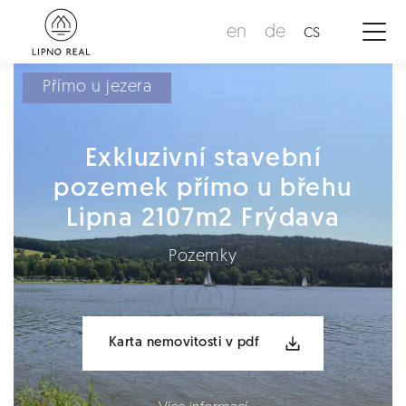
en
de
cs
Přímo u jezera
Exkluzivní stavební
pozemek přímo u břehu
Lipna 2107m2 Frýdava
Pozemky
Karta nemovitosti v pdf