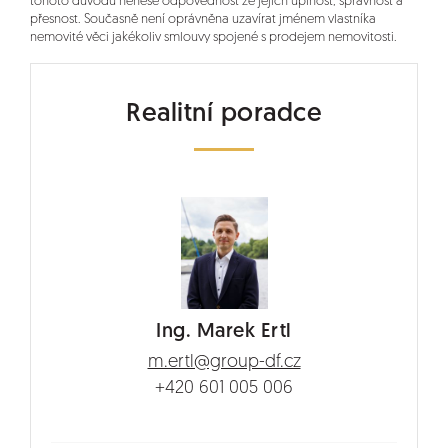
tohoto důvodu nenese odpovědnost ze jejich úplnost, správnost a
přesnost. Současně není oprávněna uzavírat jménem vlastníka
nemovité věci jakékoliv smlouvy spojené s prodejem nemovitosti.
Realitní poradce
Ing. Marek Ertl
m.ertl@group-df.cz
+420 601 005 006