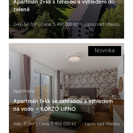
Apartmán 2+kk s terasou a výhledem do
zeleně
2+kk, 54.7m² | Cena: 5 490 000 Kč
Lipno nad Vltavou
Novinka
Apartmány
Apartmán 1+kk se zahradou a výhledem
na vodu – KORZO LIPNO
1+kk, 31.3m² | Cena: 5 850 000 Kč
Lipno nad Vltavou