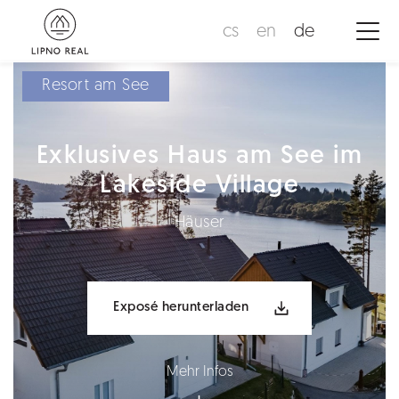
cs
en
de
Resort am See
Exklusives Haus am See im
Lakeside Village
Häuser
Exposé herunterladen
Mehr Infos