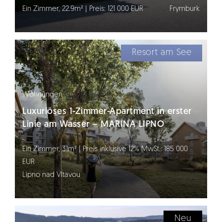
Ein Zimmer, 22.9m² | Preis: 121 000 EUR
Frymburk
Resort am See
Wohnungen
Luxuriöses 1-Zimmer-Apartment in erster
Linie am Wasser – MARINA LIPNO
Ein Zimmer, 31m² | Preis inklusive 12% MwSt.: 185 000
EUR
Lipno nad Vltavou
Neu