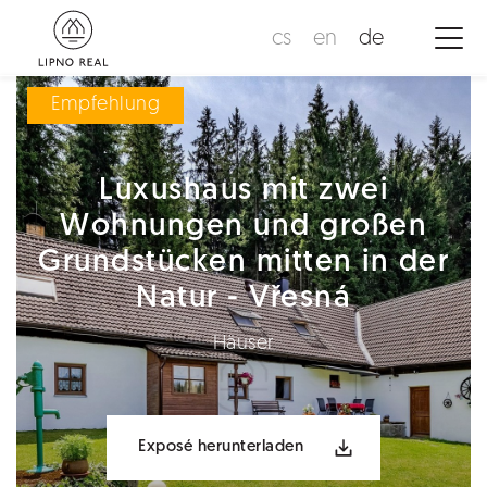
cs
en
de
Empfehlung
Luxushaus mit zwei
Wohnungen und großen
Grundstücken mitten in der
Natur - Vřesná
Häuser
Exposé herunterladen