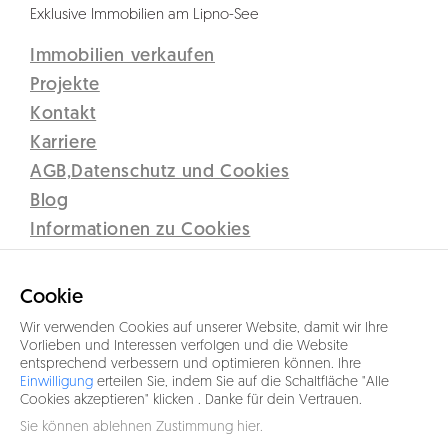
Exklusive Immobilien am Lipno-See
Immobilien verkaufen
Projekte
Kontakt
Karriere
AGB,Datenschutz und Cookies
Blog
Informationen zu Cookies
Disclaimer
Lipno Real s.r.o.
Cookie
C 12437 vedená u Krajského soudu v Českých Budějovicích
Wir verwenden Cookies auf unserer Website, damit wir Ihre
Sidlo: Přístav 71, 382 78 Lipno nad Vltavou
Vorlieben und Interessen verfolgen und die Website
entsprechend verbessern und optimieren können. Ihre
IČO 26077191
Einwilligung
erteilen Sie, indem Sie auf die Schaltfläche "Alle
Cookies akzeptieren" klicken . Danke für dein Vertrauen.
+43 664 5317333
Sie können ablehnen
Zustimmung hier
.
info@lipno-real.com